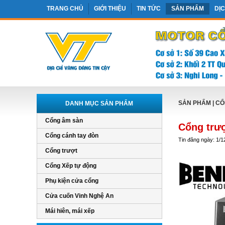
TRANG CHỦ
GIỚI THIỆU
TIN TỨC
SẢN PHẨM
DỊ
SẢN PHẨM
|
CỔ
DANH MỤC SẢN PHẨM
Cổng âm sàn
Cổng trư
Cổng cánh tay đòn
Tin đăng ngày: 1/1
Cổng trượt
Cổng Xếp tự động
Phụ kiện cửa cổng
Cửa cuốn Vinh Nghệ An
Mái hiên, mái xếp