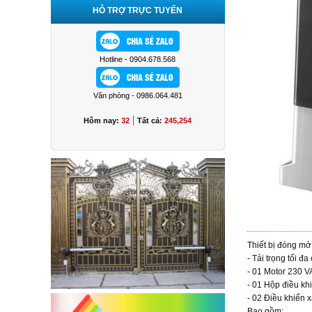
HỖ TRỢ TRỰC TUYẾN
Hotline - 0904.678.568
Văn phòng - 0986.064.481
|
Hôm nay:
32
Tất cả:
245,254
Thiết bị đóng mở
- Tải trọng tối đ
- 01 Motor 230 V
- 01 Hộp điều kh
- 02 Điều khiển 
Bao gồm: