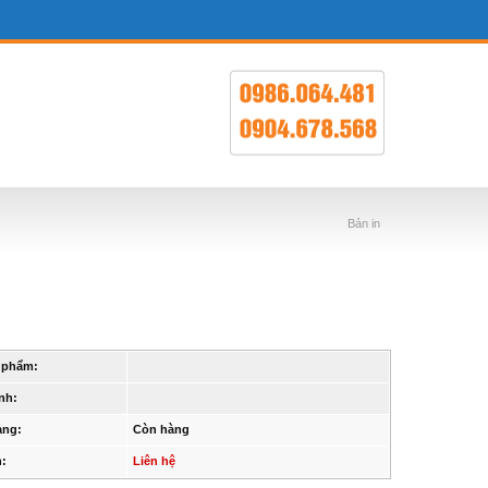
Bản in
 phẩm:
nh:
ạng:
Còn hàng
n:
Liên hệ