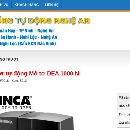
CH VỤ
KHÁCH HÀNG
LIÊN HỆ
NG TRƯỢT
ợt tự động Mô tơ DEA 1000 N
2/2018 - Xem: 3213
Mã sản
Bảo hà
Tình tr
Giá bá