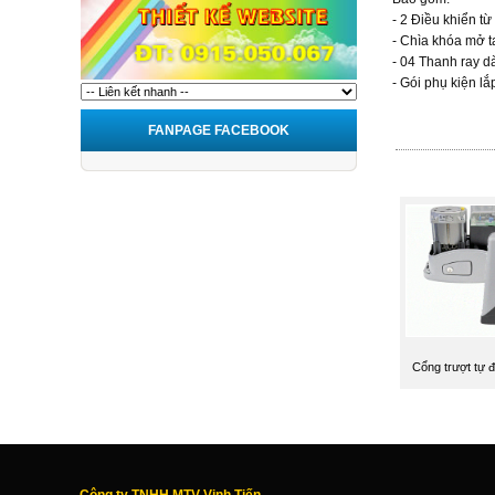
- 2 Điều khiển từ
- Chìa khóa mở t
- 04 Thanh ray d
- Gói phụ kiện lắ
FANPAGE FACEBOOK
Cổng trượt tự 